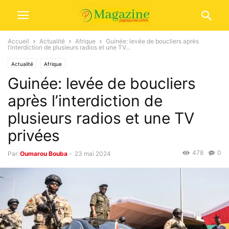
Accueil
Actualité
Afrique
Guinée: levée de boucliers après
l’interdiction de plusieurs radios et une TV...
Actualité
Afrique
Guinée: levée de boucliers
après l’interdiction de
plusieurs radios et une TV
privées
478
0
Par
Oumarou Bouba
-
23 mai 2024