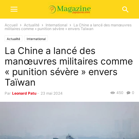
Accueil
Actualité
International
La Chine a lancé des manœuvres
militaires comme « punition sévère » envers Taïwan
Actualité
International
La Chine a lancé des
manœuvres militaires comme
« punition sévère » envers
Taïwan
450
0
Par
Leonard Patu
-
23 mai 2024