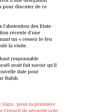
voi d’une délégation
n pour discuter de ce
s l’abstention des Etats-
tion récente d’une
mant un « cessez-le-feu
lé la visite.
haut responsable
aël avait fait savoir qu’il
ouvelle date pour
ur Rafah.
e:
Gaza : pour la première
 le Conseil de sécurité vote