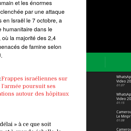
humain et les énormes
déclenchée par une attaque
n Israël le 7 octobre, a
 humanitaire dans le
, où la majorité des 2,4
 menacés de famine selon
.
WhatsA
:
Frappes israéliennes sur
Video 20
04 at 15
01:07
 l’armée poursuit ses
tions autour des hôpitaux
WhatsA
Video 20
29 at 12
01:15
Camerou
Le Minpr
alerte su
01:08
 délai » à ce que soit
dérives 
jeunes fi
Cameroun