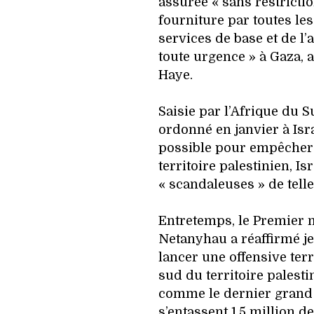
assurée « sans restrictio
fourniture par toutes les
services de base et de l
toute urgence » à Gaza, a
Haye.
Saisie par l’Afrique du Su
ordonné en janvier à Isra
possible pour empêcher 
territoire palestinien, Is
« scandaleuses » de tell
Entretemps, le Premier 
Netanyhau a réaffirmé je
lancer une offensive terr
sud du territoire palesti
comme le dernier grand
s’entassent 1,5 million d