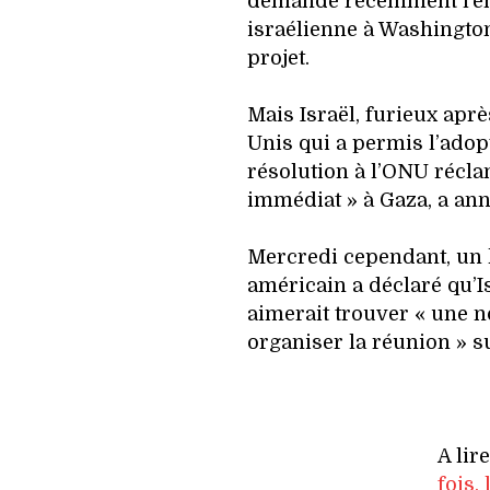
demandé récemment l’en
israélienne à Washingto
projet.
Mais Israël, furieux aprè
Unis qui a permis l’adop
résolution à l’ONU récla
immédiat » à Gaza, a annu
Mercredi cependant, un 
américain a déclaré qu’Isr
aimerait trouver « une n
organiser la réunion » s
A lir
fois,