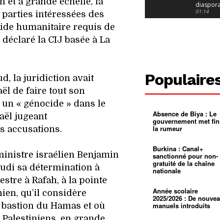
n et à grande échelle, la
diaspor
suivra-t-
01:14
 parties intéressées des
l’appel 
’aide humanitaire requis de
gouvern
Douala :
?
ville à
 déclaré la CIJ basée à La
l’épreuv
01:02
grandes
pluies
Échec au
Le père
réclame 
01:16
Populaire
d, la juridiction avait
400 000 
pasteur
Camerou
ël de faire tout son
L’État ve
mieux
01:27
un « génocide » dans le
contrôler
Absence de Biya : Le
product
Croyanc
raël jugeant
gouvernement met fin
d’or
religieus
la rumeur
es accusations.
Entre
01:12
bricolag
spirituel
Pénurie 
Burkina : Canal+
autonom
à Yaound
ministre israélien Benjamin
sanctionné pour non-
mentale
Minkoa
01:12
gratuité de la chaîne
udi sa détermination à
mettra-t-i
nationale
au calvai
Alexis
estre à Rafah, à la pointe
Dipanda
Mouelle 
01:22
Année scolaire
nien, qu’il considère
dernier
2025/2026 : De nouve
voyage
 bastion du Hamas et où
manuels introduits
e Palestiniens, en grande