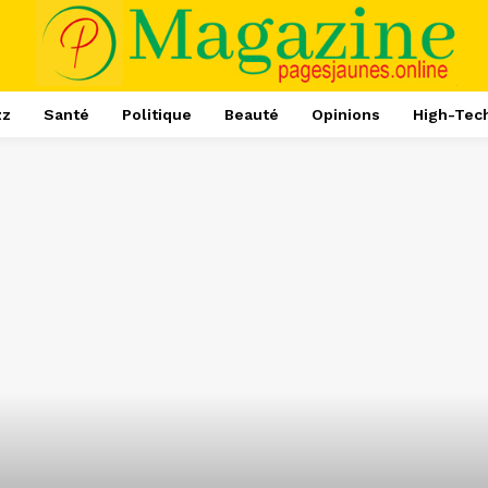
zz
Santé
Politique
Beauté
Opinions
High-Tec