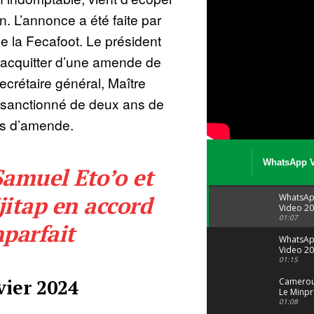
. L’annonce a été faite par
e la Fecafoot. Le président
’acquitter d’une amende de
ecrétaire général, Maître
i sanctionné de deux ans de
ns d’amende.
WhatsApp V
Samuel Eto’o et
08 04 at 15 
itap en accord
WhatsA
Video 20
04 at 15
01:07
parfait
WhatsA
Video 20
29 at 12
01:15
vier 2024
Camerou
Le Minpr
alerte su
01:08
dérives 