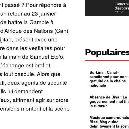
ent passé ? Pour répondre à
jeunes fi
Cameroun
diaspor
e un retour au 23 janvier
suivra-t-
01:14
l’appel 
de battre la Gambie à
gouvern
Douala :
?
ville à
 d’Afrique des Nations (Can)
l’épreuv
01:02
grandes
Njitap, présent avec une
pluies
Échec au
Le père
ntre dans les vestiaires pour
réclame 
01:16
Populaire
400 000 
erre la main de Samuel Eto’o,
pasteur
Camerou
L’État ve
L’échange est bref et
mieux
01:27
contrôler
Burkina : Canal+
 tout bascule. Alors que
product
Croyanc
sanctionné pour non-
d’or
religieus
gratuité de la chaîne
aff, deux agents de sécurité
Entre
01:12
nationale
bricolag
. Ils lui demandent
spirituel
Pénurie 
autonom
à Yaound
Absence de Biya : Le
eux, affirmant agir sur ordre
mentale
Minkoa
01:12
gouvernement met fin
mettra-t-i
la rumeur
s tensions montent et la scène
au calvai
Alexis
Dipanda
Mouelle 
01:22
Musique camerounais
dernier
Bissi Mag quitte
voyage
définitivement la scèn