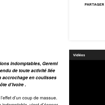
PARTAGER 
Vidéos
Lions indomptables, Geremi
endu de toute activité liée
un accrochage en coulisses
te d’Ivoire .
t l’effet d’un coup de massue.
n indomptable, vient d’écoper