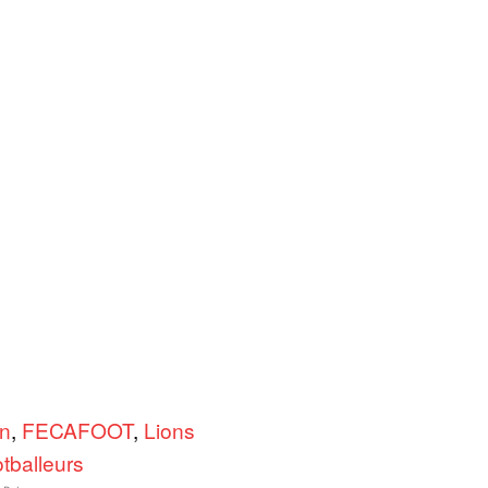
n
,
FECAFOOT
,
Lions
otballeurs