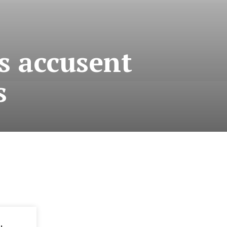
s accusent
s
: