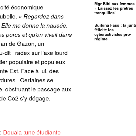
Mgr Bibi aux femmes 
a cité économique
« Laissez les prêtres
tranquilles”
oubelle.
« Regardez dans
ve. Elle me donne la nausée.
Burkina Faso : la junt
félicite les
s porcs et qu’on vivait dans
cyberactivistes pro-
régime
ean de Gazon, un
u-dit Tradex sur l’axe lourd
ier populaire et populeux
nte Est. Face à lui, des
dures. Certaines se
e, obstruant le passage aux
 de Co2 s’y dégage.
 :
Douala :une étudiante