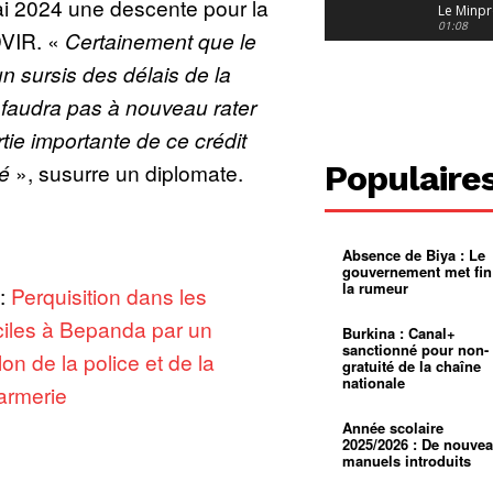
ai 2024 une descente pour la
Le Minpr
alerte su
01:08
DVIR. «
Certainement que le
dérives 
jeunes fi
Cameroun
 sursis des délais de la
diaspor
suivra-t-
01:14
 faudra pas à nouveau rater
l’appel 
gouvern
Douala :
rtie importante de ce crédit
?
ville à
l’épreuv
01:02
ué
», susurre un diplomate.
Populaire
grandes
pluies
Échec au
Le père
réclame 
01:16
400 000 
Absence de Biya : Le
pasteur
Camerou
gouvernement met fin
L’État ve
la rumeur
 :
Perquisition dans les
mieux
01:27
contrôler
iles à Bepanda par un
product
Croyanc
Burkina : Canal+
d’or
religieus
sanctionné pour non-
lon de la police et de la
Entre
01:12
gratuité de la chaîne
bricolag
nationale
armerie
spirituel
Pénurie 
autonom
à Yaound
mentale
Minkoa
01:12
Année scolaire
mettra-t-i
2025/2026 : De nouve
au calvai
manuels introduits