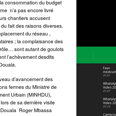
 la consommation du budget
erme n’a pas encore livré
eurs chantiers accusent
du fait des raisons diverses.
éplacement du réseau ,
taires ; la complaisance des
rôle… sont autant de goulots
ent l’achèvement desdits
 Douala.
Faux
médicam
: Le trafi
01:01
niveau d’avancement des
porte bi
malgré to
WhatsA
ions fermes du Ministre de
Video 20
04 at 15
01:07
ement Urbain (MINHDU),
WhatsA
ors de sa dernière visite
Video 20
29 at 12
01:15
 de Douala Roger Mbassa
Camerou