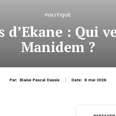
POLITIQUE
s d’Ekane : Qui ve
Manidem ?
Par:
Blaise Pascal Dassie
Date:
8 mai 2026
PARTAGER 