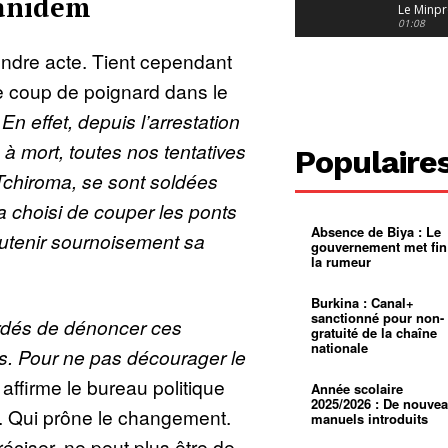
Manidem
Le Minpr
alerte su
01:08
dérives 
jeunes fi
Cameroun
endre acte. Tient cependant
diaspor
suivra-t-
01:14
ce coup de poignard dans le
l’appel 
gouvern
Douala :
«
En effet, depuis l’arrestation
?
ville à
l’épreuv
01:02
à mort, toutes nos tentatives
Populaire
grandes
pluies
Échec au
chiroma, se sont soldées
Le père
réclame 
01:16
a choisi de couper les ponts
400 000 
Absence de Biya : Le
pasteur
Camerou
utenir sournoisement sa
gouvernement met fin
L’État ve
la rumeur
mieux
01:27
contrôler
product
Croyanc
Burkina : Canal+
d’or
religieus
sanctionné pour non-
dés de dénoncer ces
Entre
01:12
gratuité de la chaîne
bricolag
nationale
. Pour ne pas décourager le
spirituel
Pénurie 
autonom
à Yaound
 affirme le bureau politique
mentale
Minkoa
01:12
Année scolaire
mettra-t-i
2025/2026 : De nouve
n. Qui prône le changement.
au calvai
manuels introduits
préciser, ne peut plus être de