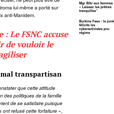
Mgr Bibi aux femmes 
iroma lui-même a porté sur
« Laissez les prêtres
tranquilles”
ix anti-Manidem.
Burkina Faso : la junt
félicite les
cyberactivistes pro-
e : Le FSNC accuse
régime
r de vouloir le
agiliser
mal transpartisan
nstater que cette attitude
on des politiques de la famille
vient de se satisfaire puisque
 ont refusé cette forfaiture
»,