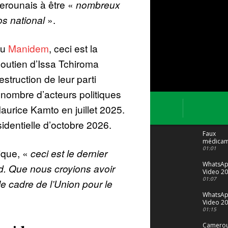
erounais à être «
nombreux
s national
».
du
Manidem
, ceci est la
 soutien d’Issa Tchiroma
struction de leur parti
 nombre d’acteurs politiques
Maurice Kamto en juillet 2025.
dentielle d’octobre 2026.
Faux
médicam
: Le trafi
01:01
tique, «
ceci est le dernier
porte bi
malgré to
WhatsA
rd. Que nous croyions avoir
Video 20
04 at 15
01:07
e cadre de l’Union pour le
WhatsA
Video 20
29 at 12
01:15
Camerou