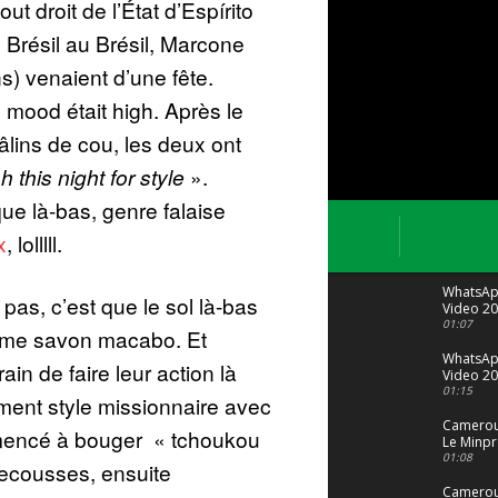
ut droit de l’État d’Espírito
 Brésil au Brésil, Marcone
s) venaient d’une fête.
 mood était high. Après le
âlins de cou, les deux ont
 this night for style
».
ue là-bas, genre falaise
x
, lolllll.
WhatsA
 pas, c’est que le sol là-bas
Video 20
04 at 15
01:07
omme savon macabo. Et
WhatsA
ain de faire leur action là
Video 20
29 at 12
01:15
ment style missionnaire avec
Camerou
mmencé à bouger « tchoukou
Le Minpr
alerte su
01:08
secousses, ensuite
dérives 
jeunes fi
Cameroun