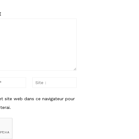
E
Email
Site
:*
:
et site web dans ce navigateur pour
erai.