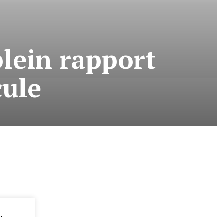
plein rapport
cule
: