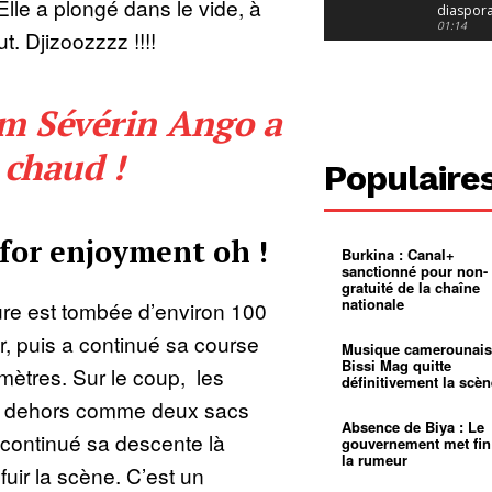
Elle a plongé dans le vide, à
diaspor
suivra-t-
01:14
. Djizoozzzz !!!!
l’appel 
gouvern
Douala :
?
ville à
l’épreuv
01:02
am Sévérin Ango a
grandes
pluies
Échec au
Le père
 chaud !
réclame 
01:16
Populaire
400 000 
pasteur
Camerou
L’État ve
mieux
01:27
for enjoyment oh !
contrôler
Burkina : Canal+
product
Croyanc
sanctionné pour non-
d’or
religieus
gratuité de la chaîne
Entre
01:12
nationale
ture est tombée d’environ 100
bricolag
spirituel
Pénurie 
r, puis a continué sa course
autonom
à Yaound
Musique camerounais
mentale
Minkoa
01:12
Bissi Mag quitte
mètres. Sur le coup, les
mettra-t-i
définitivement la scèn
au calvai
Alexis
és dehors comme deux sacs
Dipanda
Mouelle 
01:22
Absence de Biya : Le
 continué sa descente là
dernier
gouvernement met fin
voyage
la rumeur
fuir la scène. C’est un