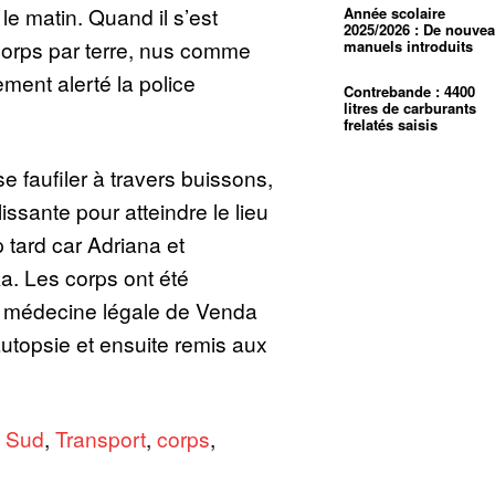
 le matin. Quand il s’est
Année scolaire
2025/2026 : De nouve
orps par terre, nus comme
manuels introduits
tement alerté la police
Contrebande : 4400
litres de carburants
frelatés saisis
e faufiler à travers buissons,
issante pour atteindre le lieu
p tard car Adriana et
. Les corps ont été
e médecine légale de Venda
utopsie et ensuite remis aux
,
Sud
,
Transport
,
corps
,