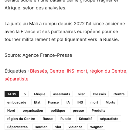
Afrique, selon des analystes.
La junte au Mali a rompu depuis 2022 l’alliance ancienne
avec la France et ses partenaires européens pour se
tourner militairement et politiquement vers la Russie.
Source: Agence France-Presse
Étiquettes :
Blessés
,
Centre
,
INS
,
mort
,
région du Centre
,
séparatiste
TAGS
5
Afrique
assaillants
bilan
Blessés
Centre
embuscade
Etat
France
IA
INS
mort
Morts
Nord
organisation
politique
presse
Produits
région du Centre
Russe
Russie
Sécurité
séparatiste
Séparatistes
soutien
viol
violence
Wagner