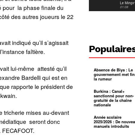
Le Minpr
é pour la phase finale du
alerte su
01:08
dérives 
ôté des autres joueurs le 22
jeunes fi
Cameroun
diaspor
suivra-t-
01:14
l’appel 
gouvern
Douala :
?
ville à
vait indiqué qu’il s’agissait
l’épreuv
01:02
Populaire
grandes
’instance faîtière.
pluies
Échec au
Le père
réclame 
01:16
400 000 
avait lui-même attesté qu’il
Absence de Biya : Le
pasteur
Camerou
gouvernement met fin
L’État ve
exandre Bardelli qui est en
la rumeur
mieux
01:27
contrôler
e que rapporte le président de
product
Croyanc
Burkina : Canal+
d’or
religieus
Nkwain.
sanctionné pour non-
Entre
01:12
gratuité de la chaîne
bricolag
nationale
spirituel
Pénurie 
 tricherie mises au-devant
autonom
à Yaound
mentale
Minkoa
01:12
Année scolaire
 médiatique seront donc
mettra-t-i
2025/2026 : De nouve
au calvai
manuels introduits
 la FECAFOOT.