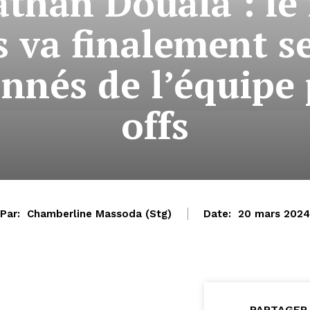
athan Douala : le 
 va finalement se
onnés de l’équipe 
offs
Par:
Chamberline Massoda (Stg)
Date:
20 mars 2024
PARTAGER 