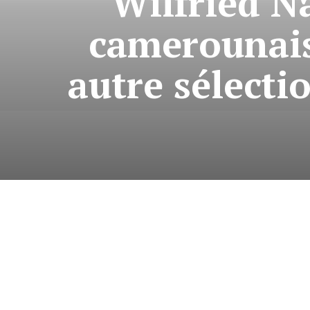
Wilfried N
camerounais
autre sélecti