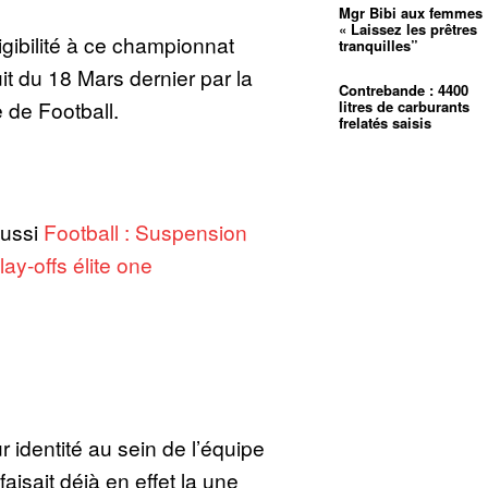
Mgr Bibi aux femmes 
« Laissez les prêtres
igibilité à ce championnat
tranquilles”
uit du 18 Mars dernier par la
Contrebande : 4400
de Football.
litres de carburants
frelatés saisis
aussi
Football : Suspension
lay-offs élite one
ur identité au sein de l’équipe
aisait déjà en effet la une