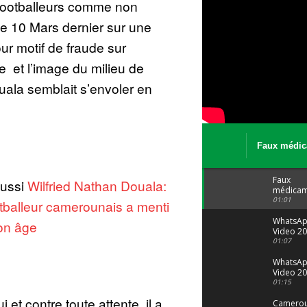
footballeurs comme non
 le 10 Mars dernier sur une
r motif de fraude sur
ive et l’image du milieu de
ouala
semblait s’envoler en
Faux médic
Le trafic se
malgré tout 
Faux
aussi
Wilfried Nathan Douala:
médicam
: Le trafi
01:01
otballeur camerounais a menti
porte bi
malgré to
WhatsA
on âge
Video 20
04 at 15
01:07
WhatsA
Video 20
29 at 12
01:15
et contre toute attente, il a
Camerou