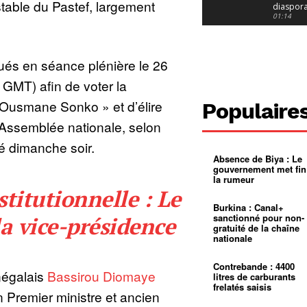
table du Pastef, largement
diaspor
suivra-t-
01:14
l’appel 
gouvern
Douala :
?
ville à
l’épreuv
01:02
és en séance plénière le 26
grandes
pluies
Échec au
 GMT) afin de voter la
Le père
réclame 
01:16
 Ousmane Sonko » et d’élire
Populaire
400 000 
pasteur
Camerou
l’Assemblée nationale, selon
L’État ve
mieux
01:27
ié dimanche soir.
contrôler
Absence de Biya : Le
product
Croyanc
gouvernement met fin
d’or
religieus
la rumeur
Entre
01:12
titutionnelle : Le
bricolag
spirituel
Pénurie 
Burkina : Canal+
autonom
à Yaound
sanctionné pour non-
la vice-présidence
mentale
Minkoa
01:12
gratuité de la chaîne
mettra-t-i
nationale
au calvai
Alexis
Dipanda
Mouelle 
01:22
Contrebande : 4400
négalais
Bassirou Diomaye
dernier
litres de carburants
voyage
frelatés saisis
n Premier ministre et ancien