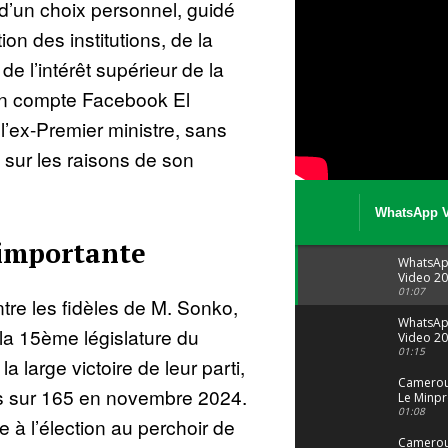
d’un choix personnel, guidé
on des institutions, de la
de l’intérêt supérieur de la
son compte Facebook El
l’ex-Premier ministre, sans
 sur les raisons de son
WhatsApp V
08 04 at 15 
 importante
WhatsA
Video 20
04 at 15
01:07
ntre les fidèles de M. Sonko,
WhatsA
 la 15ème législature du
Video 20
29 at 12
01:15
 large victoire de leur parti,
Camerou
s sur 165 en novembre 2024.
Le Minpr
alerte su
01:08
 à l’élection au perchoir de
dérives 
jeunes fi
Cameroun