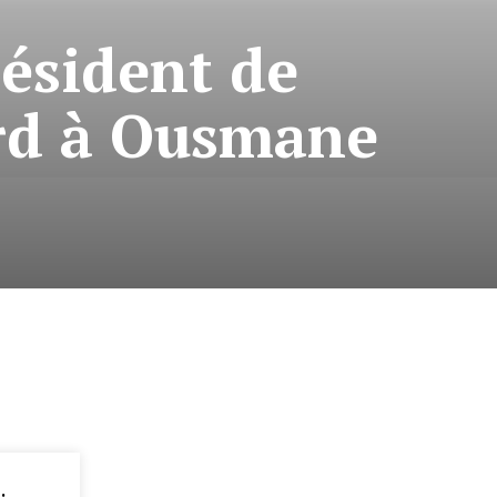
résident de
ard à Ousmane
: