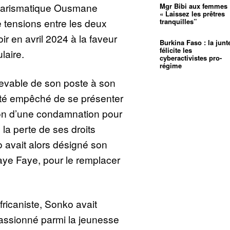
charismatique Ousmane
Mgr Bibi aux femmes 
« Laissez les prêtres
 tensions entre les deux
tranquilles”
r en avril 2024 à la faveur
Burkina Faso : la junt
félicite les
laire.
cyberactivistes pro-
régime
devable de son poste à son
été empêché de se présenter
ison d’une condamnation pour
 la perte de ses droits
avait alors désigné son
aye Faye, pour le remplacer
ricaniste, Sonko avait
ssionné parmi la jeunesse