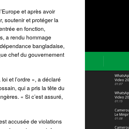
d’Europe et après avoir
, soutenir et protéger la
 entrée en fonction,
s, a rendu hommage
indépendance bangladaise,
 que chef du gouvernement
WhatsA
loi et l’ordre », a déclaré
Video 20
04 at 15
01:07
ssain, qui a pris la tête du
WhatsA
angères. « Si c’est assuré,
Video 20
29 at 12
01:15
Camerou
Le Minpr
alerte su
01:08
est accusée de violations
dérives 
jeunes fi
Cameroun