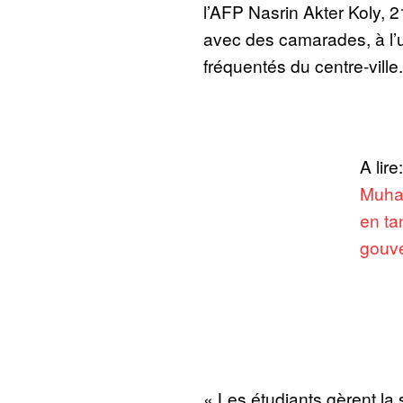
l’AFP Nasrin Akter Koly, 21
avec des camarades, à l’u
fréquentés du centre-ville.
A lire
Muha
en ta
gouve
« Les étudiants gèrent la s