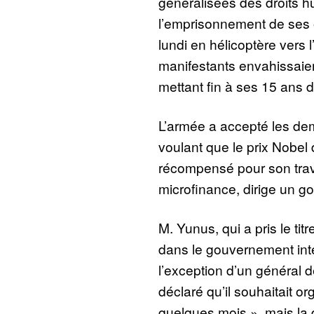
généralisées des droits 
l’emprisonnement de ses o
lundi en hélicoptère vers l
manifestants envahissaie
mettant fin à ses 15 ans 
L’armée a accepté les de
voulant que le prix Nobel 
récompensé pour son trava
microfinance, dirige un g
M. Yunus, qui a pris le tit
dans le gouvernement inté
l’exception d’un général de
déclaré qu’il souhaitait or
quelques mois », mais la 