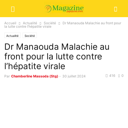
Accueil
Actualité
Société
Dr Manaouda Malachie au front pour
la lutte contre l’hépatite virale
Actualité
Société
Dr Manaouda Malachie au
front pour la lutte contre
l’hépatite virale
416
0
Par
Chamberline Massoda (Stg)
-
30 juillet 2024