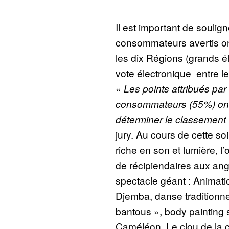
Il est important de souli
consommateurs avertis ont
les dix Régions (grands é
vote électronique entre le
«
Les points attribués par 
consommateurs (55%) ont
déterminer le classement 
jury. Au cours de cette so
riche en son et lumière, l
de récipiendaires aux ange
spectacle géant : Animati
Djemba, danse traditionne
bantous », body painting 
Caméléon. Le clou de la 