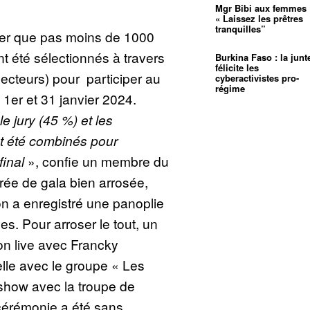
Mgr Bibi aux femmes 
« Laissez les prêtres
tranquilles”
gner que pas moins de 1000
 été sélectionnés à travers
Burkina Faso : la junt
félicite les
lecteurs) pour participer au
cyberactivistes pro-
régime
 1er et 31 janvier 2024.
le jury (45 %) et les
 été combinés pour
final
», confie un membre du
irée de gala bien arrosée,
’on a enregistré une panoplie
s. Pour arroser le tout, un
on live avec Francky
lle avec le groupe « Les
show avec la troupe de
cérémonie a été sans