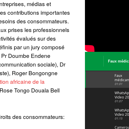
ntreprises, médias et
des contributions importantes
 besoins des consommateurs.
ux prises les professionnels
tivités évalués sur des
éfinis par un jury composé
ls Pr Doumbe Endene
Faux médic
communication sociale), Dr
Le trafic se
ste), Roger Bongongne
malgré tout 
Faux
ion africaine de la
médicam
: Le trafi
01:01
e Rose Tongo Douala Bell
porte bi
malgré to
WhatsA
Video 20
04 at 15
01:07
WhatsA
Video 20
29 at 12
01:15
Camerou