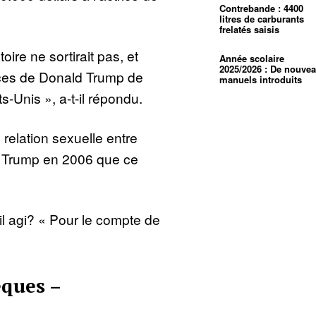
Contrebande : 4400
litres de carburants
frelatés saisis
oire ne sortirait pas, et
Année scolaire
2025/2026 : De nouve
nces de Donald Trump de
manuels introduits
s-Unis », a-t-il répondu.
 relation sexuelle entre
d Trump en 2006 que ce
il agi? « Pour le compte de
èques –