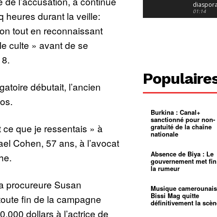
 de l’accusation, a continué
diaspor
suivra-t-
01:14
nq heures durant la veille:
l’appel 
gouvern
Douala :
ron tout en reconnaissant
?
ville à
l’épreuv
01:02
ble culte » avant de se
grandes
pluies
Échec au
18.
Le père
réclame 
01:16
Populaire
400 000 
gatoire débutait, l’ancien
pasteur
Camerou
L’État ve
los.
mieux
01:27
contrôler
Burkina : Canal+
product
Croyanc
sanctionné pour non-
d’or
religieus
 ce que je ressentais » à
gratuité de la chaîne
Entre
01:12
nationale
bricolag
el Cohen, 57 ans, à l’avocat
spirituel
Pénurie 
autonom
à Yaound
Absence de Biya : Le
he.
mentale
Minkoa
01:12
gouvernement met fin
mettra-t-i
la rumeur
au calvai
Alexis
Dipanda
la procureure Susan
Mouelle 
01:22
Musique camerounais
dernier
Bissi Mag quitte
a toute fin de la campagne
voyage
définitivement la scèn
0.000 dollars à l’actrice de