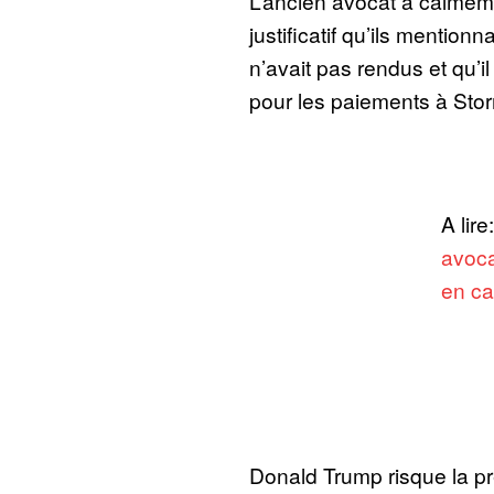
L’ancien avocat a calmem
justificatif qu’ils mentionn
n’avait pas rendus et qu’i
pour les paiements à Sto
A lire
avoca
en c
Donald Trump risque la 