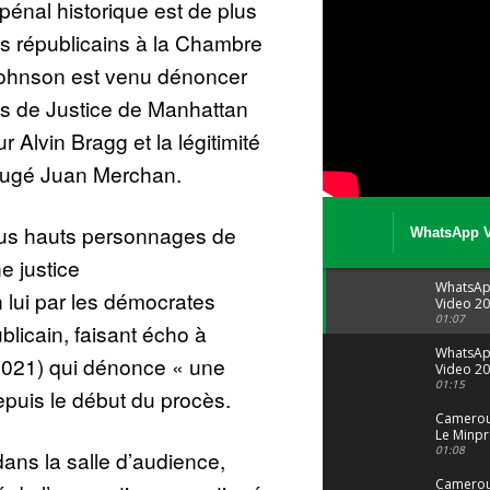
énal historique est de plus
des républicains à la Chambre
Johnson est venu dénoncer
is de Justice de Manhattan
 Alvin Bragg et la légitimité
e jugé Juan Merchan.
lus hauts personnages de
WhatsApp V
08 04 at 15 
e justice
WhatsA
 lui par les démocrates
Video 20
04 at 15
01:07
licain, faisant écho à
WhatsA
-2021) qui dénonce « une
Video 20
29 at 12
01:15
puis le début du procès.
Camerou
Le Minpr
alerte su
01:08
ans la salle d’audience,
dérives 
jeunes fi
Cameroun