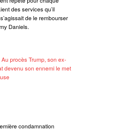
ent répété pour chaque
aient des services qu’il
l s’agissait de le rembourser
rmy Daniels.
:
Au procès Trump, son ex-
t devenu son ennemi le met
ause
première condamnation