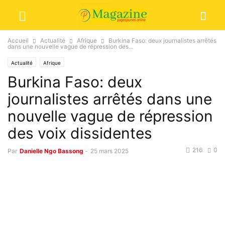
Accueil
Actualité
Afrique
Burkina Faso: deux journalistes arrêtés
dans une nouvelle vague de répression des...
Actualité
Afrique
Burkina Faso: deux
journalistes arrêtés dans une
nouvelle vague de répression
des voix dissidentes
216
0
Par
Danielle Ngo Bassong
-
25 mars 2025