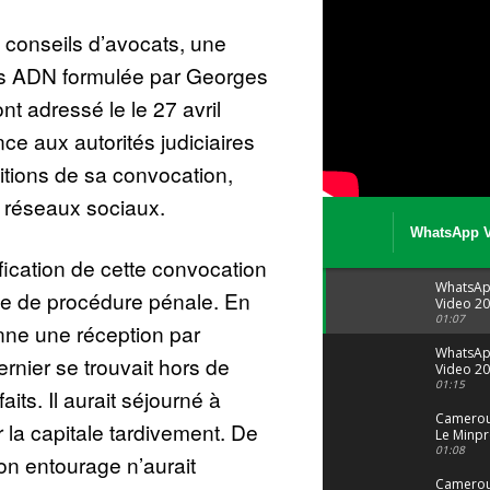
 conseils d’avocats, une
ts ADN formulée par Georges
nt adressé le le 27 avril
ce aux autorités judiciaires
itions de sa convocation,
s réseaux sociaux.
WhatsApp V
08 04 at 15 
fication de cette convocation
WhatsA
de de procédure pénale. En
Video 20
04 at 15
01:07
nne une réception par
WhatsA
ernier se trouvait hors de
Video 20
29 at 12
01:15
ts. Il aurait séjourné à
Camerou
la capitale tardivement. De
Le Minpr
alerte su
01:08
n entourage n’aurait
dérives 
jeunes fi
Cameroun