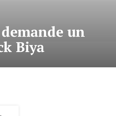
a demande un
ck Biya
: