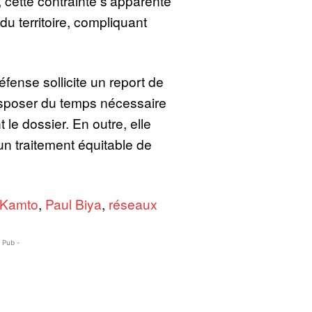
cette contrainte s’apparente
 du territoire, compliquant
fense sollicite un report de
disposer du temps nécessaire
le dossier. En outre, elle
’un traitement équitable de
Kamto
,
Paul Biya
,
réseaux
- Pub -