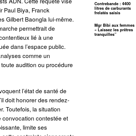
ests ADN. Cette requête vise
Contrebande : 4400
litres de carburants
ir Paul Biya, Franck
frelatés saisis
s Gilbert Baongla lui-même.
Mgr Bibi aux femmes 
marche permettrait de
« Laissez les prêtres
tranquilles”
 contentieux lié à une
quée dans l’espace public.
s analyses comme un
 toute audition ou procédure
évoquent l’état de santé de
u’il doit honorer des rendez-
. Toutefois, la situation
e convocation contestée et
issante, limite ses