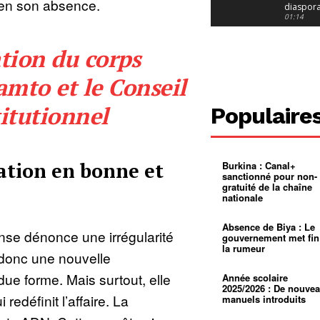
 en son absence.
diaspor
suivra-t-
01:14
l’appel 
gouvern
Douala :
tion du corps
?
ville à
l’épreuv
01:02
grandes
amto et le Conseil
pluies
Échec au
Le père
réclame 
01:16
itutionnel
Populaire
400 000 
pasteur
Camerou
L’État ve
mieux
01:27
contrôler
ation en bonne et
Burkina : Canal+
product
Croyanc
sanctionné pour non-
d’or
religieus
gratuité de la chaîne
Entre
01:12
nationale
bricolag
spirituel
Pénurie 
autonom
à Yaound
Absence de Biya : Le
mentale
Minkoa
01:12
nse dénonce une irrégularité
gouvernement met fin
mettra-t-i
la rumeur
au calvai
Alexis
donc une nouvelle
Dipanda
Mouelle 
01:22
ue forme. Mais surtout, elle
Année scolaire
dernier
2025/2026 : De nouve
voyage
 redéfinit l’affaire. La
manuels introduits