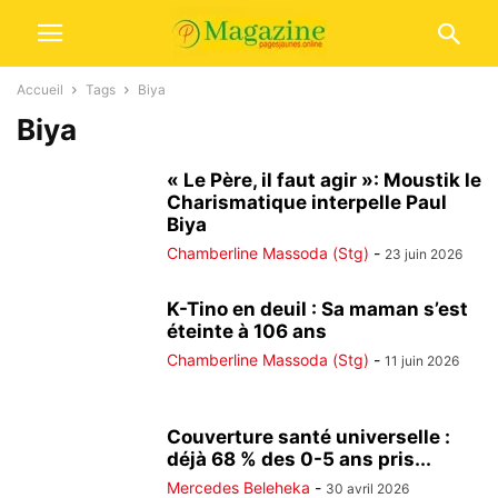
Accueil
Tags
Biya
Biya
« Le Père, il faut agir »: Moustik le
Charismatique interpelle Paul
Biya
Chamberline Massoda (Stg)
-
23 juin 2026
K-Tino en deuil : Sa maman s’est
éteinte à 106 ans
Chamberline Massoda (Stg)
-
11 juin 2026
Couverture santé universelle :
déjà 68 % des 0-5 ans pris...
Mercedes Beleheka
-
30 avril 2026