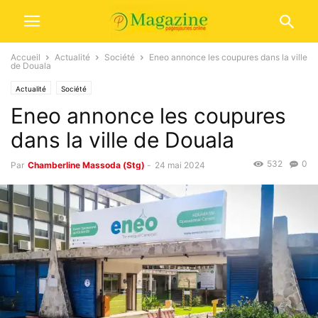
Accueil
Actualité
Société
Eneo annonce les coupures dans la ville
de Douala
Actualité
Société
Eneo annonce les coupures
dans la ville de Douala
532
0
Par
Chamberline Massoda (Stg)
-
24 mai 2024