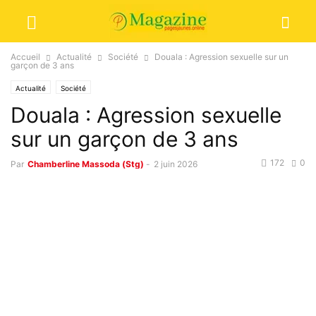
Accueil
Actualité
Société
Douala : Agression sexuelle sur un
garçon de 3 ans
Actualité
Société
Douala : Agression sexuelle
sur un garçon de 3 ans
172
0
Par
Chamberline Massoda (Stg)
-
2 juin 2026