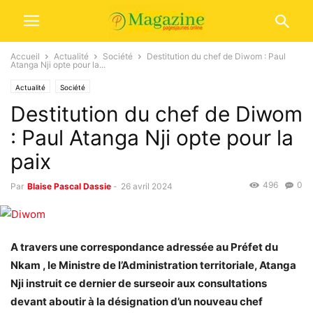
Accueil
Actualité
Société
Destitution du chef de Diwom : Paul
Atanga Nji opte pour la...
Actualité
Société
Destitution du chef de Diwom
: Paul Atanga Nji opte pour la
paix
496
0
Par
Blaise Pascal Dassie
-
26 avril 2024
A travers une correspondance adressée au Préfet du
Nkam , le Ministre de l’Administration territoriale, Atanga
Nji instruit ce dernier de surseoir aux consultations
devant aboutir à la désignation d’un nouveau chef