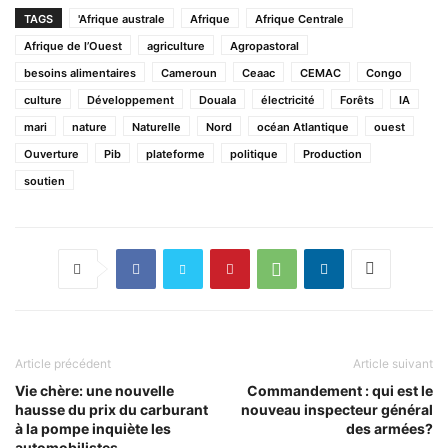
TAGS
'Afrique australe
Afrique
Afrique Centrale
Afrique de l’Ouest
agriculture
Agropastoral
besoins alimentaires
Cameroun
Ceaac
CEMAC
Congo
culture
Développement
Douala
électricité
Forêts
IA
mari
nature
Naturelle
Nord
océan Atlantique
ouest
Ouverture
Pib
plateforme
politique
Production
soutien
Article précédent
Article suivant
Vie chère: une nouvelle
Commandement : qui est le
hausse du prix du carburant
nouveau inspecteur général
à la pompe inquiète les
des armées?
automobilistes