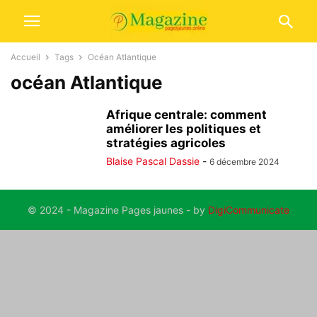
Accueil
Tags
Océan Atlantique
océan Atlantique
Afrique centrale: comment
améliorer les politiques et
stratégies agricoles
Blaise Pascal Dassie
-
6 décembre 2024
© 2024 - Magazine Pages jaunes - by
DigiCommunicate