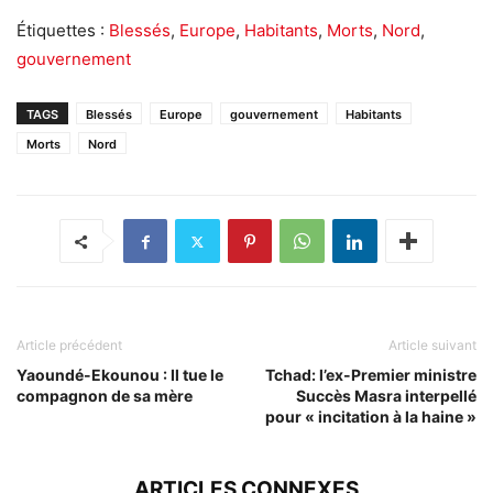
Étiquettes :
Blessés
,
Europe
,
Habitants
,
Morts
,
Nord
,
gouvernement
TAGS
Blessés
Europe
gouvernement
Habitants
Morts
Nord
Article précédent
Article suivant
Yaoundé-Ekounou : Il tue le
Tchad: l’ex-Premier ministre
compagnon de sa mère
Succès Masra interpellé
pour « incitation à la haine »
ARTICLES CONNEXES