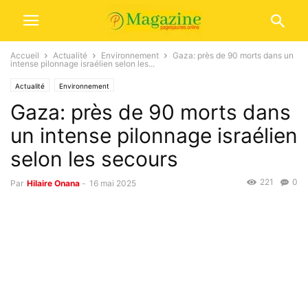
Accueil
Actualité
Environnement
Gaza: près de 90 morts dans un
intense pilonnage israélien selon les...
Actualité
Environnement
Gaza: près de 90 morts dans
un intense pilonnage israélien
selon les secours
221
0
Par
Hilaire Onana
-
16 mai 2025