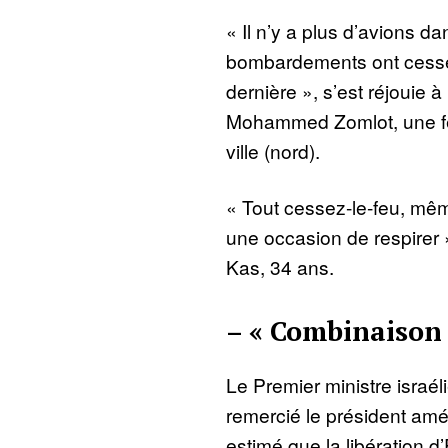
« Il n’y a plus d’avions dan
bombardements ont cessé,
dernière », s’est réjouie à
Mohammed Zomlot, une fe
ville (nord).
« Tout cessez-le-feu, mê
une occasion de respirer 
Kas, 34 ans.
– « Combinaison
Le Premier ministre isra
remercié le président amér
estimé que la libération d