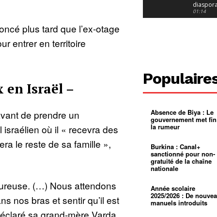
diaspor
suivra-t-
01:14
l’appel 
oncé plus tard que l’ex-otage
gouvern
Douala :
?
ville à
our entrer en territoire
l’épreuv
01:02
grandes
pluies
Échec au
Le père
réclame 
01:16
Populaire
400 000 
 en Israël –
pasteur
Camerou
L’État ve
mieux
01:27
contrôler
Absence de Biya : Le
 avant de prendre un
product
Croyanc
gouvernement met fin
d’or
religieus
la rumeur
 israélien où il « recevra des
Entre
01:12
bricolag
ra le reste de sa famille »,
spirituel
Pénurie 
Burkina : Canal+
autonom
à Yaound
sanctionné pour non-
mentale
Minkoa
01:12
gratuité de la chaîne
mettra-t-i
nationale
au calvai
Alexis
Dipanda
eureuse. (…) Nous attendons
Mouelle 
01:22
Année scolaire
dernier
2025/2026 : De nouve
s nos bras et sentir qu’il est
voyage
manuels introduits
déclaré sa grand-mère Varda