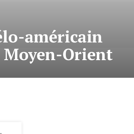
élo-américain
u Moyen-Orient
: