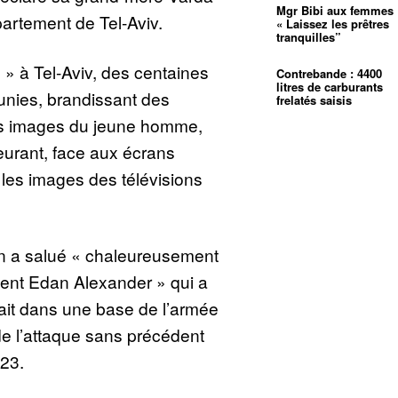
Mgr Bibi aux femmes 
rtement de Tel-Aviv.
« Laissez les prêtres
tranquilles”
 » à Tel-Aviv, des centaines
Contrebande : 4400
litres de carburants
unies, brandissant des
frelatés saisis
es images du jeune homme,
eurant, face aux écrans
 les images des télévisions
n a salué « chaleureusement
rgent Edan Alexander » qui a
vait dans une base de l’armée
 de l’attaque sans précédent
23.