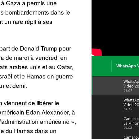
 à Gaza a permis une
es bombardements dans le
nt un rare répit à ses
épart de Donald Trump pour
ra de mardi à vendredi en
ats arabes unis et au Qatar,
WhatsApp V
08 04 at 15 
sraël et le Hamas en guerre
WhatsA
n et demi.
Video 20
04 at 15
01:07
WhatsA
viennent de libérer le
Video 20
29 at 12
01:15
n américain Edan Alexander, à
Camerou
l’administration américaine »,
Le Minpr
alerte su
01:08
mée du Hamas dans un
dérives 
jeunes fi
Cameroun