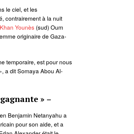
s le ciel, et les
 contrairement à la nuit
Khan Younès
(sud) Oum
mme originaire de Gaza-
me temporaire, est pour nous
», a dit Somaya Abou Al-
 gagnante » –
élien Benjamin Netanyahu a
icain pour son aide, et a
’Edan Alexander était le