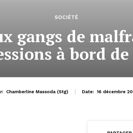
SOCIÉTÉ
x gangs de malfra
essions à bord de 
r:
Chamberline Massoda (Stg)
Date:
16 décembre 2
PARTAGER 