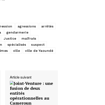
ression
agressions
arrêtés
a
gendarmerie
Justice
malfrats
on
spécialisés
suspect
times
ville
ville de Yaoundé
Article suivant