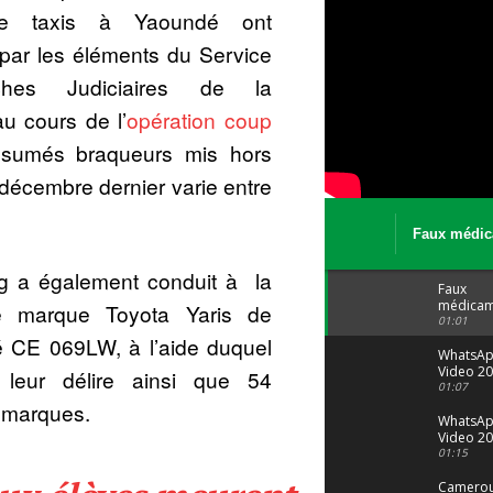
de taxis à Yaoundé ont
 par les éléments du Service
ches Judiciaires de la
u cours de l’
opération coup
ésumés braqueurs mis hors
 décembre dernier varie entre
Faux médic
Le trafic se
ng a également conduit à la
malgré tout 
Faux
médicam
de marque Toyota Yaris de
: Le trafi
01:01
porte bi
é CE 069LW, à l’aide duquel
malgré to
WhatsA
Video 20
 leur délire ainsi que 54
04 at 15
01:07
s marques.
WhatsA
Video 20
29 at 12
01:15
Camerou