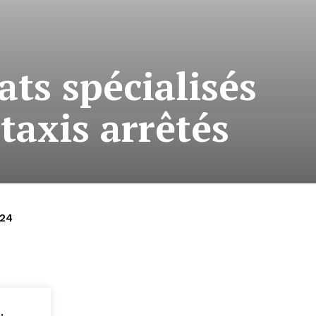
ts spécialisés
taxis arrêtés
024
: