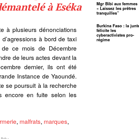
démantelé à Eséka
Mgr Bibi aux femmes 
« Laissez les prêtres
tranquilles”
Burkina Faso : la junt
ite à plusieurs dénonciations
félicite les
cyberactivistes pro-
e d’agressions à bord de taxi
régime
t de ce mois de Décembre
ndre de leurs actes devant la
cembre dernier, ils ont été
Grande Instance de Yaoundé.
te se poursuit à la recherche
 encore en fuite selon les
rmerie
,
malfrats
,
marques
,
- Pub -