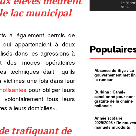
ux élèves meurent
Le Minpr
alerte su
01:08
le lac municipal
dérives 
jeunes fi
Cameroun
diaspor
suivra-t-
01:14
l’appel 
ects a également permis de
gouvern
Douala :
?
ville à
s qui appartenaient à deux
l’épreuv
01:02
Populaire
grandes
lisés dans les agressions à
pluies
Échec au
Le père
nt des modes opératoires
réclame 
01:16
400 000 
ces techniques était qu’ils
Absence de Biya : Le
pasteur
Camerou
gouvernement met fin
L’État ve
s victimes une fois dans leur
la rumeur
mieux
01:27
contrôler
notisantes
pour obliger leurs
product
Croyanc
Burkina : Canal+
d’or
religieus
sanctionné pour non-
e volontairement tous leurs
Entre
01:12
gratuité de la chaîne
bricolag
nationale
res à leurs domiciles».
spirituel
Pénurie 
autonom
à Yaound
mentale
Minkoa
01:12
Année scolaire
mettra-t-i
2025/2026 : De nouve
au calvai
de trafiquant de
manuels introduits