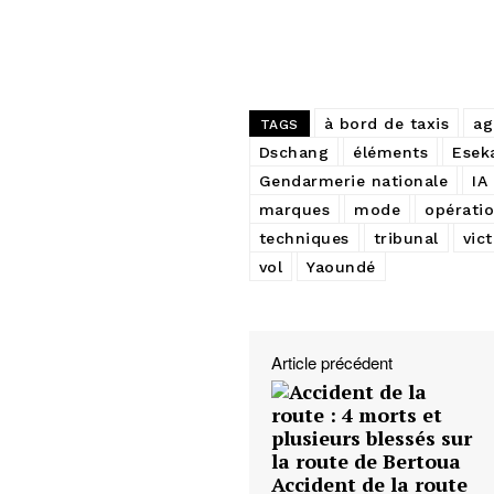
à bord de taxis
ag
TAGS
Dschang
éléments
Esek
Gendarmerie nationale
IA
marques
mode
opérati
techniques
tribunal
vic
vol
Yaoundé
Article précédent
Accident de la route