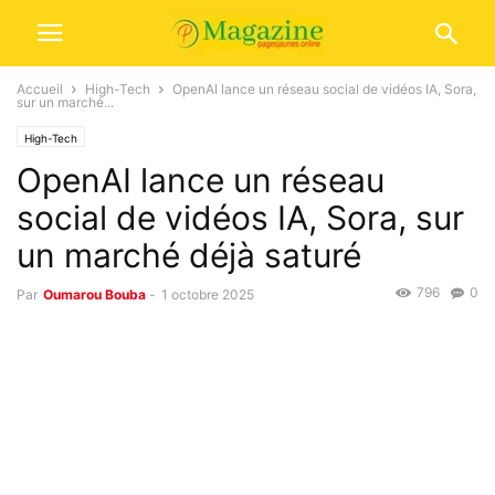
Accueil
High-Tech
OpenAI lance un réseau social de vidéos IA, Sora,
sur un marché...
High-Tech
OpenAI lance un réseau
social de vidéos IA, Sora, sur
un marché déjà saturé
796
0
Par
Oumarou Bouba
-
1 octobre 2025