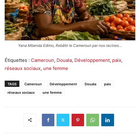
Yana Mbenda Edimo, Rebâtir le Cameroun par nos racines…
Étiquettes :
Cameroun
,
Douala
,
Développement
,
paix
,
réseaux sociaux
,
une femme
TAGS
Cameroun
Développement
Douala
paix
réseaux sociaux
une femme