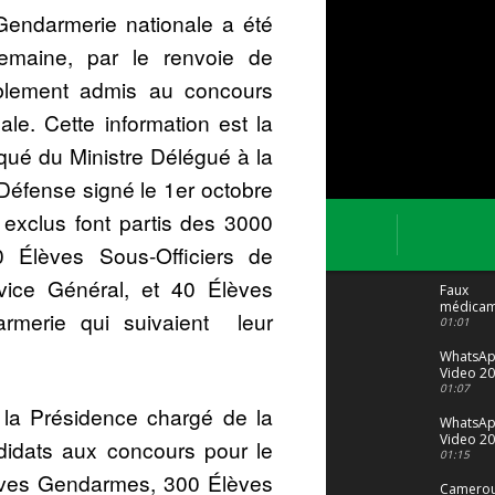
Gendarmerie nationale a été
emaine, par le renvoie de
ablement admis au concours
le. Cette information est la
ué du Ministre Délégué à la
Défense signé le 1er octobre
 exclus font partis des 3000
 Élèves Sous-Officiers de
vice Général, et 40 Élèves
Faux
médicam
armerie qui suivaient leur
: Le trafi
01:01
porte bi
malgré to
WhatsA
Video 20
04 at 15
01:07
 la Présidence chargé de la
WhatsA
Video 20
didats aux concours pour le
29 at 12
01:15
èves Gendarmes, 300 Élèves
Camerou