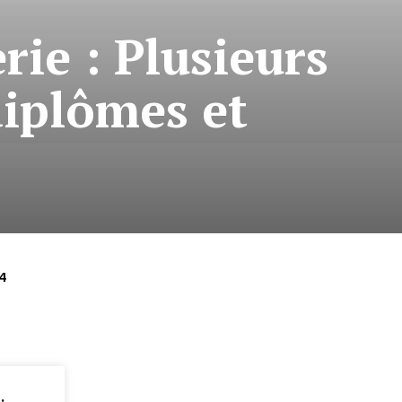
ie : Plusieurs
diplômes et
4
: