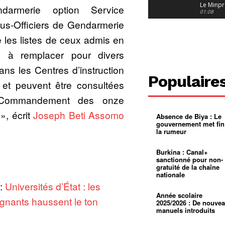
Le Minpr
ndarmerie option Service
alerte su
01:08
dérives 
us-Officiers de Gendarmerie
jeunes fi
Cameroun
diaspor
e les listes de ceux admis en
suivra-t-
01:14
l’appel 
es à remplacer pour divers
gouvern
Douala :
?
ville à
ns les Centres d’instruction
l’épreuv
01:02
Populaire
grandes
 et peuvent être consultées
pluies
Échec au
Le père
 Commandement des onze
réclame 
01:16
400 000 
», écrit
Joseph Beti Assomo
Absence de Biya : Le
pasteur
Camerou
gouvernement met fin
L’État ve
la rumeur
mieux
01:27
contrôler
product
Croyanc
Burkina : Canal+
d’or
religieus
sanctionné pour non-
Entre
01:12
gratuité de la chaîne
bricolag
nationale
spirituel
Pénurie 
 :
Universités d’État : les
autonom
à Yaound
mentale
Minkoa
01:12
Année scolaire
gnants haussent le ton
mettra-t-i
2025/2026 : De nouve
au calvai
manuels introduits