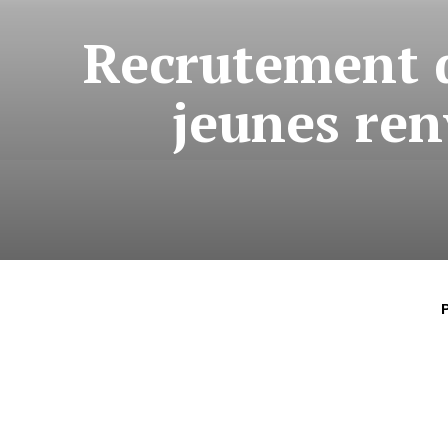
Recrutement d
jeunes ren
P