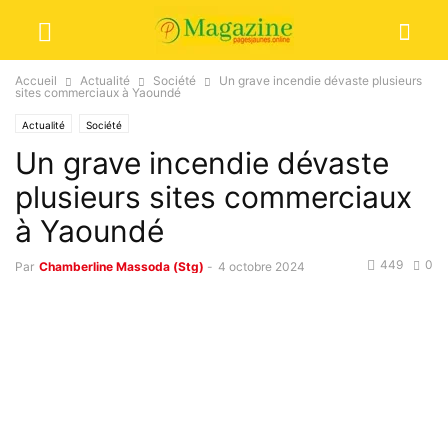
Accueil
Actualité
Société
Un grave incendie dévaste plusieurs
sites commerciaux à Yaoundé
Actualité
Société
Un grave incendie dévaste
plusieurs sites commerciaux
à Yaoundé
449
0
Par
Chamberline Massoda (Stg)
-
4 octobre 2024