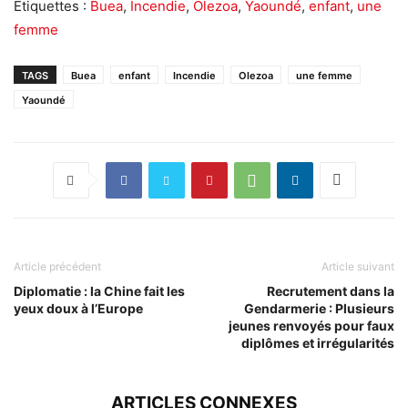
Étiquettes :
Buea
,
Incendie
,
Olezoa
,
Yaoundé
,
enfant
,
une
femme
TAGS
Buea
enfant
Incendie
Olezoa
une femme
Yaoundé
Article précédent
Article suivant
Diplomatie : la Chine fait les
Recrutement dans la
yeux doux à l’Europe
Gendarmerie : Plusieurs
jeunes renvoyés pour faux
diplômes et irrégularités
ARTICLES CONNEXES