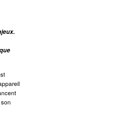
njeux.
 que
st
appareil
ancent
é son