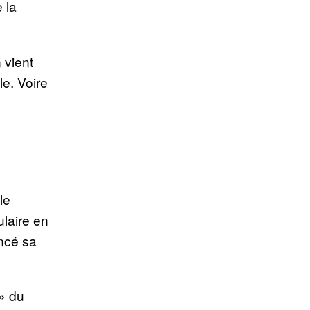
 la
 vient
le. Voire
u
le
laire en
oncé sa
» du