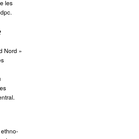
e les
Rdpc.
e
d Nord »
es
u
tes
ntral.
 ethno-