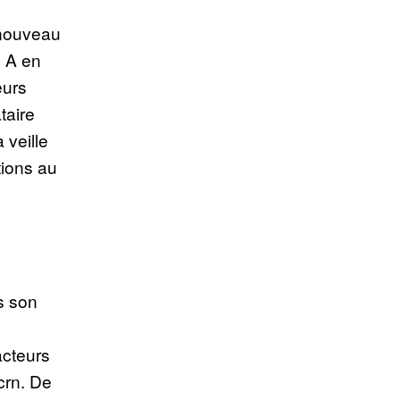
 nouveau
. A en
eurs
taire
 veille
tions au
s son
acteurs
crn. De