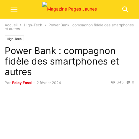
Accueil
High-Tech
Power Bank : compagnon fidèle des smartphones
et autres
High-Tech
Power Bank : compagnon
fidèle des smartphones et
autres
645
0
Par
Felcy Fossi
-
2 février 2024