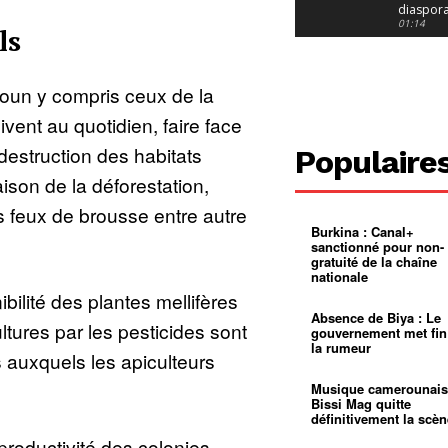
diaspor
suivra-t-
01:14
ls
l’appel 
gouvern
Douala :
?
ville à
l’épreuv
01:02
oun y compris ceux de la
grandes
pluies
Échec au
ent au quotidien, faire face
Le père
réclame 
01:16
estruction des habitats
Populaire
400 000 
pasteur
Camerou
aison de la déforestation,
L’État ve
mieux
01:27
s feux de brousse entre autre
contrôler
Burkina : Canal+
product
Croyanc
sanctionné pour non-
d’or
religieus
gratuité de la chaîne
Entre
01:12
nationale
bricolag
spirituel
Pénurie 
bilité des plantes mellifères
autonom
à Yaound
Absence de Biya : Le
mentale
Minkoa
01:12
ltures par les pesticides sont
gouvernement met fin
mettra-t-i
la rumeur
au calvai
Alexis
auxquels les apiculteurs
Dipanda
Mouelle 
01:22
Musique camerounais
dernier
Bissi Mag quitte
voyage
définitivement la scèn
productivité des colonies