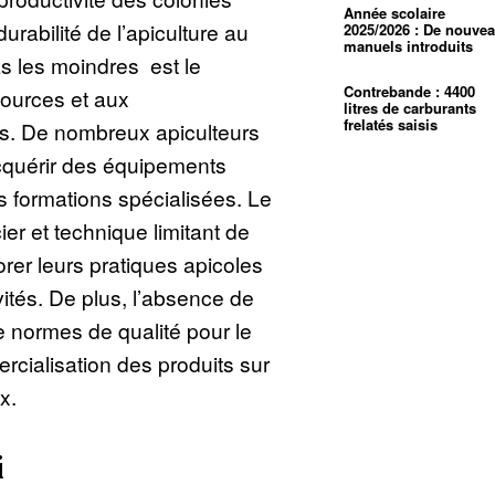
Année scolaire
urabilité de l’apiculture au
2025/2026 : De nouve
manuels introduits
s les moindres est le
Contrebande : 4400
ources et aux
litres de carburants
frelatés saisis
s. De nombreux apiculteurs
cquérir des équipements
 formations spécialisées. Le
er et technique limitant de
orer leurs pratiques apicoles
vités. De plus, l’absence de
e normes de qualité pour le
ercialisation des produits sur
x.
i