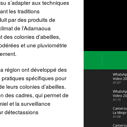
t su s’adapter aux techniques
nt les traditions
duit par des produits de
 climat de l’Adamaoua
des colonies d’abeilles,
dérées et une pluviométrie
vement.
 la région ont développé des
WhatsA
 pratiques spécifiques pour
Video 20
04 at 15
01:07
de leurs colonies d’abeilles.
WhatsA
ion des cadres, qui permet de
Video 20
29 at 12
01:15
iel et la surveillance
Camerou
ur détectassions
Le Minpr
alerte su
01:08
dérives 
jeunes fi
Cameroun