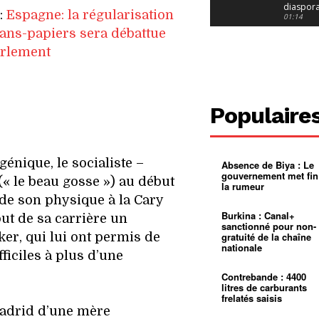
diaspor
e:
Espagne: la régularisation
suivra-t-
01:14
l’appel 
ans-papiers sera débattue
gouvern
Douala :
?
ville à
arlement
l’épreuv
01:02
grandes
pluies
Échec au
Le père
réclame 
01:16
Populaire
400 000 
pasteur
Camerou
L’État ve
mieux
01:27
contrôler
énique, le socialiste –
Absence de Biya : Le
product
Croyanc
gouvernement met fin
d’or
religieus
« le beau gosse ») au début
la rumeur
Entre
01:12
 de son physique à la Cary
bricolag
spirituel
Pénurie 
Burkina : Canal+
but de sa carrière un
autonom
à Yaound
sanctionné pour non-
mentale
Minkoa
01:12
er, qui lui ont permis de
gratuité de la chaîne
mettra-t-i
nationale
au calvai
Alexis
fficiles à plus d’une
Dipanda
Mouelle 
01:22
Contrebande : 4400
dernier
litres de carburants
voyage
frelatés saisis
Madrid d’une mère