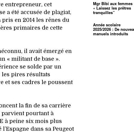
Mgr Bibi aux femmes 
re entrepreneur, cet
« Laissez les prêtres
e a été accusée de plagiat,
tranquilles”
 a pris en 2014 les rênes du
Année scolaire
ères primaires de cette
2025/2026 : De nouve
manuels introduits
éconnu, il avait émergé en
 « militant de base ».
érience se solde par un
 les pires résultats
re et ses cadres le poussent
cent la fin de sa carrière
 parvient pourtant à
E à peine six mois plus
né l’Espagne dans sa Peugeot