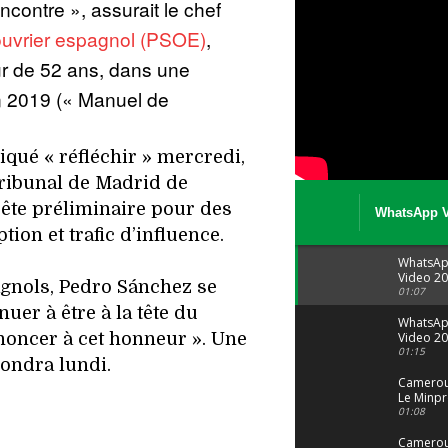
 rencontre », assurait le chef
 ouvrier espagnol (PSOE)
,
r de 52 ans, dans une
n 2019 (« Manuel de
diqué « réfléchir » mercredi,
tribunal de Madrid de
uête préliminaire pour des
WhatsApp V
08 04 at 15 
ion et trafic d’influence.
WhatsA
Video 20
agnols, Pedro Sánchez se
04 at 15
01:07
nuer à être à la tête du
WhatsA
oncer à cet honneur ». Une
Video 20
29 at 12
01:15
pondra lundi.
Camerou
Le Minpr
alerte su
01:08
dérives 
jeunes fi
Cameroun