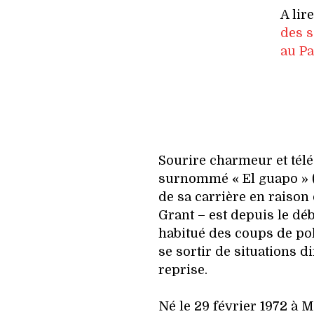
A lir
des s
au P
Sourire charmeur et télég
surnommé « El guapo » (
de sa carrière en raison
Grant – est depuis le dé
habitué des coups de pok
se sortir de situations di
reprise.
Né le 29 février 1972 à 