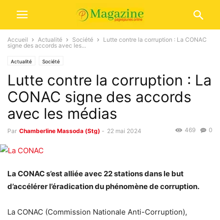
Accueil
Actualité
Société
Lutte contre la corruption : La CONAC
signe des accords avec les...
Actualité
Société
Lutte contre la corruption : La
CONAC signe des accords
avec les médias
469
0
Par
Chamberline Massoda (Stg)
-
22 mai 2024
La CONAC s’est alliée avec 22 stations dans le but
d’accélérer l’éradication du phénomène de corruption.
La CONAC (Commission Nationale Anti-Corruption),