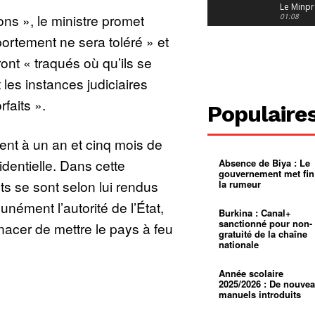
Le Minpr
ons », le ministre promet
alerte su
01:08
dérives 
rtement ne sera toléré » et
jeunes fi
Cameroun
diaspor
ont « traqués où qu’ils se
suivra-t-
01:14
l’appel 
 les instances judiciaires
gouvern
Douala :
?
ville à
rfaits ».
l’épreuv
01:02
Populaire
grandes
pluies
Échec au
Le père
ient à un an et cinq mois de
réclame 
01:16
400 000 
identielle. Dans cette
Absence de Biya : Le
pasteur
Camerou
gouvernement met fin
L’État ve
s se sont selon lui rendus
la rumeur
mieux
01:27
contrôler
nément l’autorité de l’État,
product
Croyanc
Burkina : Canal+
d’or
religieus
sanctionné pour non-
enacer de mettre le pays à feu
Entre
01:12
gratuité de la chaîne
bricolag
nationale
spirituel
Pénurie 
autonom
à Yaound
mentale
Minkoa
01:12
Année scolaire
mettra-t-i
2025/2026 : De nouve
au calvai
manuels introduits