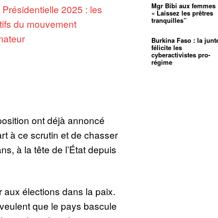
Mgr Bibi aux femmes 
:
Présidentielle 2025 : les
« Laissez les prêtres
tranquilles”
tifs du mouvement
rmateur
Burkina Faso : la junt
félicite les
cyberactivistes pro-
régime
position ont déjà annoncé
rt à ce scrutin et de chasser
s, à la tête de l’État depuis
r aux élections dans la paix.
s veulent que le pays bascule