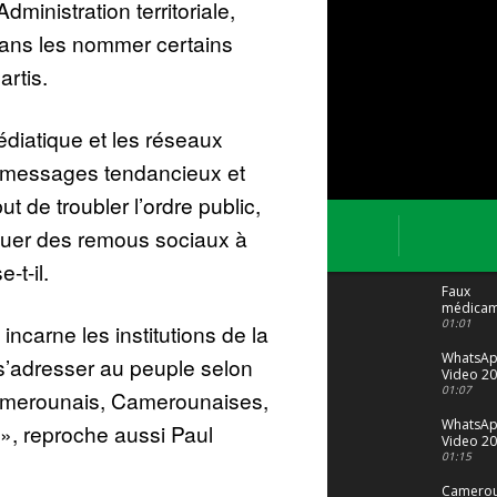
dministration territoriale,
sans les nommer certains
artis.
édiatique et les réseaux
s messages tendancieux et
ut de troubler l’ordre public,
voquer des remous sociaux à
-t-il.
Faux
médicam
: Le trafi
01:01
 incarne les institutions de la
porte bi
malgré to
WhatsA
 s’adresser au peuple selon
Video 20
04 at 15
01:07
amerounais, Camerounaises,
WhatsA
», reproche aussi Paul
Video 20
29 at 12
01:15
Camerou