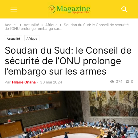
Accueil
Actualité
Afrique
Soudan du Sud: le Conseil de sécurité
de l’ONU prolonge l’embargo sur...
Actualité
Afrique
Soudan du Sud: le Conseil de
sécurité de l’ONU prolonge
l’embargo sur les armes
374
0
Par
Hilaire Onana
-
30 mai 2024