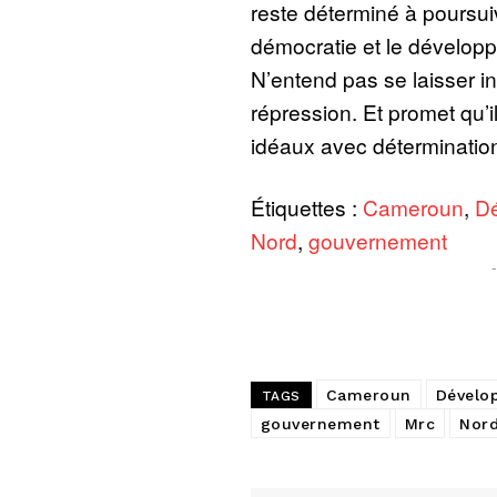
reste déterminé à poursuiv
démocratie et le dévelo
N’entend pas se laisser in
répression. Et promet qu’i
idéaux avec déterminatio
Étiquettes :
Cameroun
,
D
Nord
,
gouvernement
Cameroun
Dévelo
TAGS
gouvernement
Mrc
Nor