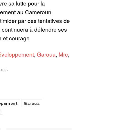
re sa lutte pour la
ppement au Cameroun.
timider par ces tentatives de
l continuera à défendre ses
n et courage
éveloppement
,
Garoua
,
Mrc
,
- Pub -
ppement
Garoua
d