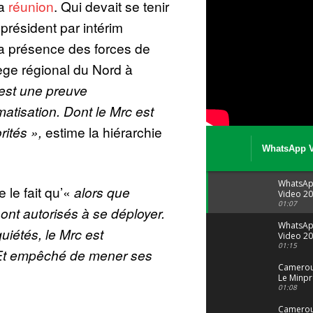
la
réunion
. Qui devait se tenir
président par intérim
a présence des forces de
iège régional du Nord à
 est une preuve
atisation. Dont le Mrc est
rités »,
estime la hiérarchie
WhatsApp V
08 04 at 15 
WhatsA
 le fait qu’«
alors que
Video 20
04 at 15
01:07
sont autorisés à se déployer.
WhatsA
quiétés, le Mrc est
Video 20
29 at 12
01:15
 Et empêché de mener ses
Camerou
Le Minpr
alerte su
01:08
dérives 
jeunes fi
Cameroun