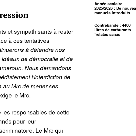
Année scolaire
2025/2026 : De nouve
ression
manuels introduits
Contrebande : 4400
litres de carburants
ants et sympathisants à rester
frelatés saisis
ace à ces tentatives
inuerons à défendre nos
s idéaux de démocratie et de
Cameroun. Nous demandons
édiatement l’interdiction de
re au Mrc de mener ses
xige le Mrc.
 les responsables de cette
onnés pour leur
scriminatoire. Le Mrc qui