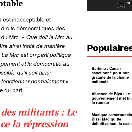
eptable
diaspor
suivra-t-
01:14
l’appel 
gouvern
Douala :
n est inacceptable et
?
ville à
l’épreuv
01:02
x droits démocratiques des
grandes
pluies
Échec au
s du Mrc.
« Que doit le Mrc au
Le père
réclame 
01:16
re ainsi traité de manière
Populaire
400 000 
pasteur
Camerou
? Le Mrc est un parti politique
L’État ve
mieux
01:27
ppement et la démocratie au
contrôler
Burkina : Canal+
product
Croyanc
sible qu’il soit ainsi
sanctionné pour non-
d’or
religieus
gratuité de la chaîne
Entre
01:12
e fonctionner normalement
»,
nationale
bricolag
spirituel
Pénurie 
e du parti.
autonom
à Yaound
Absence de Biya : Le
mentale
Minkoa
01:12
gouvernement met fin
mettra-t-i
la rumeur
au calvai
Alexis
des militants : Le
Dipanda
Mouelle 
01:22
Musique camerounais
dernier
Bissi Mag quitte
e la répression
voyage
définitivement la scèn