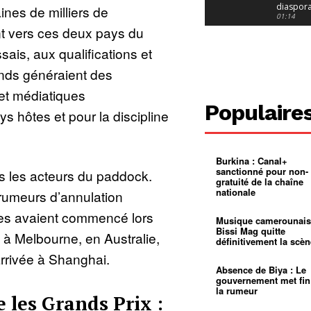
diaspor
nes de milliers de
suivra-t-
01:14
l’appel 
t vers ces deux pays du
gouvern
Douala :
?
ville à
sais, aux qualifications et
l’épreuv
01:02
grandes
nds généraient des
pluies
Échec au
Le père
t médiatiques
réclame 
01:16
Populaire
400 000 
s hôtes et pour la discipline
pasteur
Camerou
L’État ve
mieux
01:27
contrôler
Burkina : Canal+
product
Croyanc
sanctionné pour non-
is les acteurs du paddock.
d’or
religieus
gratuité de la chaîne
Entre
01:12
nationale
rumeurs d’annulation
bricolag
spirituel
Pénurie 
lles avaient commencé lors
autonom
à Yaound
Musique camerounais
mentale
Minkoa
01:12
Bissi Mag quitte
 à Melbourne, en Australie,
mettra-t-i
définitivement la scèn
au calvai
Alexis
arrivée à Shanghai.
Dipanda
Mouelle 
01:22
Absence de Biya : Le
dernier
gouvernement met fin
voyage
la rumeur
 les Grands Prix :