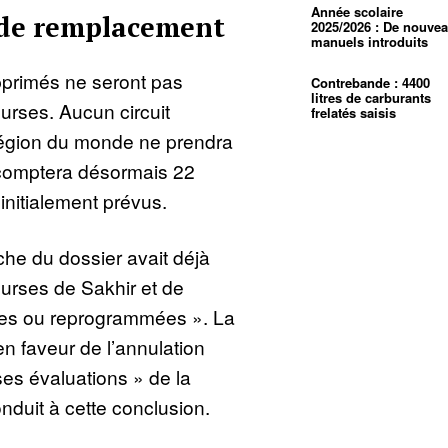
Année scolaire
 de remplacement
2025/2026 : De nouve
manuels introduits
primés ne seront pas
Contrebande : 4400
litres de carburants
urses. Aucun circuit
frelatés saisis
région du monde ne prendra
 comptera désormais 22
initialement prévus.
he du dossier avait déjà
ourses de Sakhir et de
ées ou reprogrammées ». La
n faveur de l’annulation
ses évaluations » de la
onduit à cette conclusion.