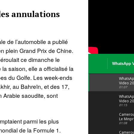
les annulations
le de l’automobile a publié
n plein Grand Prix de Chine.
éroulait ce dimanche le
WhatsApp V
 saison, elle a officialisé la
08 04 at 15 
pes du Golfe. Les week-ends
WhatsA
Video 20
akhir, au Bahreïn, et des 17,
04 at 15
01:07
n Arabie saoudite, sont
WhatsA
Video 20
29 at 12
01:15
Camerou
Le Minpr
ptaient parmi les plus
alerte su
01:08
dérives 
mondial de la Formule 1.
jeunes fi
Cameroun