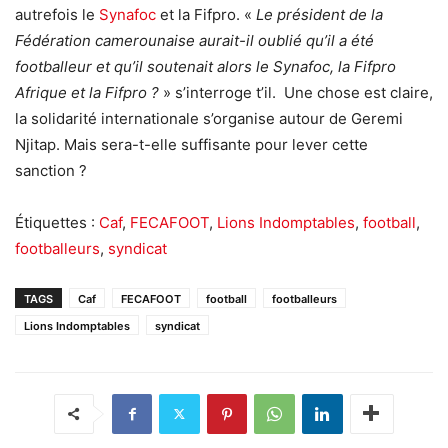
autrefois le
Synafoc
et la Fifpro. «
Le président de la
Fédération camerounaise aurait-il oublié qu’il a été
footballeur et qu’il soutenait alors le Synafoc, la Fifpro
Afrique et la Fifpro ?
» s’interroge t’il. Une chose est claire,
la solidarité internationale s’organise autour de Geremi
Njitap. Mais sera-t-elle suffisante pour lever cette
sanction ?
Étiquettes :
Caf
,
FECAFOOT
,
Lions Indomptables
,
football
,
footballeurs
,
syndicat
TAGS
Caf
FECAFOOT
football
footballeurs
Lions Indomptables
syndicat