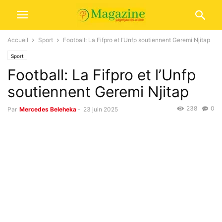
Accueil
Sport
Football: La Fifpro et l’Unfp soutiennent Geremi Njitap
Sport
Football: La Fifpro et l’Unfp
soutiennent Geremi Njitap
238
0
Par
Mercedes Beleheka
-
23 juin 2025