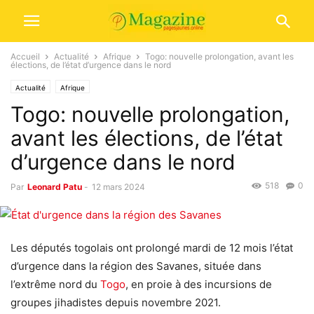
Accueil
Actualité
Afrique
Togo: nouvelle prolongation, avant les
élections, de l’état d’urgence dans le nord
Actualité
Afrique
Togo: nouvelle prolongation,
avant les élections, de l’état
d’urgence dans le nord
518
0
Par
Leonard Patu
-
12 mars 2024
Les députés togolais ont prolongé mardi de 12 mois l’état
d’urgence dans la région des Savanes, située dans
l’extrême nord du
Togo
, en proie à des incursions de
groupes jihadistes depuis novembre 2021.