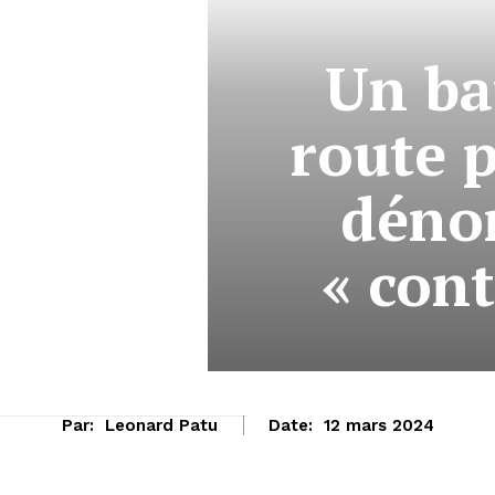
Un ba
route 
déno
« cont
Par:
Leonard Patu
Date:
12 mars 2024