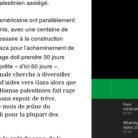
palestinien assiégé.
américaine ont parallèlement
nis, avec une centaine de
ssaire à la construction
 Gaza pour l’acheminement de
age doit prendre 30 jours
prête « d’ici 60 jours ».
ale cherche à diversifier
d’aides vers Gaza alors que
e Hamas palestinien fait rage
ans espoir de trêve,
Faux
e mois de jeûne du
médicam
Le trafic
01:01
i pour la plupart des
porte bi
malgré t
WhatsA
Video 2
04 at 15
01:07