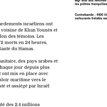
Mgr Bibi aux femmes 
Minkoa
01:12
les prêtres tranquille
mettra-t-
calvaire 
Contrebande : 4400 li
carburants frelatés sa
rdements israéliens ont
té voisine de Khan Younès et
elon des témoins. Les
72 morts en 24 heures,
 Santé du Hamas.
nitaire, des pays arabes et
haque jour depuis plus
 ont mis en place avec
loir maritime vers le
sté et assiégé par Israël
té des 2,4 millions