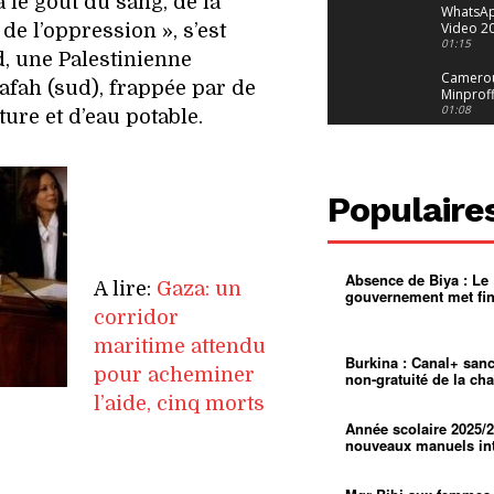
 le goût du sang, de la
WhatsA
Video 2
de l’oppression », s’est
29 at 12
01:15
une Palestinienne
Camerou
Rafah (sud), frappée par de
Minproff
sur les 
01:08
ure et d’eau potable.
des jeune
Camerou
diaspor
suivra-t-
01:14
l’appel 
Populaire
gouvern
Douala : 
à l’épre
grandes 
01:02
Échec au
Absence de Biya : Le
A lire:
Gaza: un
Le père
gouvernement met fin
réclame
01:16
corridor
400 000 
pasteur
Camerou
maritime attendu
L’État ve
Burkina : Canal+ san
pour acheminer
mieux co
01:27
non-gratuité de la cha
la produ
l’aide, cinq morts
d’or
Croyanc
religieus
Année scolaire 2025/2
Entre br
01:12
nouveaux manuels int
spirituel
autonom
Pénurie 
mentale
Yaoundé