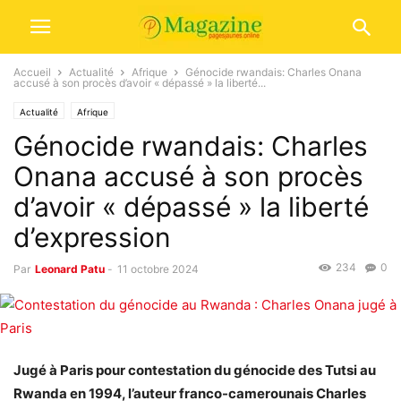
Accueil
Actualité
Afrique
Génocide rwandais: Charles Onana
accusé à son procès d’avoir « dépassé » la liberté...
Actualité
Afrique
Génocide rwandais: Charles
Onana accusé à son procès
d’avoir « dépassé » la liberté
d’expression
234
0
Par
Leonard Patu
-
11 octobre 2024
Jugé à Paris pour contestation du génocide des Tutsi au
Rwanda en 1994, l’auteur franco-camerounais Charles