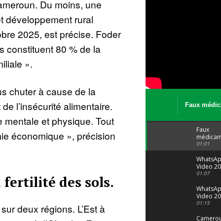
ameroun. Du moins, une
et développement rural
tobre 2025, est précise. Foder
 constituent 80 % de la
liale ».
us chuter à cause de la
e l’insécurité alimentaire.
Faux médic
Le trafic se
 mentale et physique. Tout
malgré tout 
Faux
mie économique », précision
médicam
: Le trafi
01:01
porte bi
malgré to
WhatsA
Video 20
04 at 15
01:07
fertilité des sols.
WhatsA
Video 20
29 at 12
01:15
sur deux régions. L’Est à
Camerou