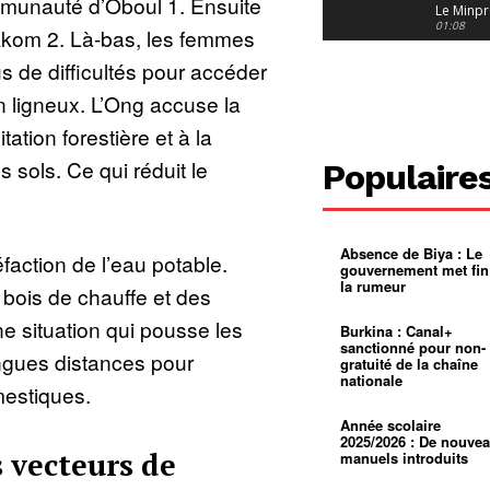
munauté d’Oboul 1. Ensuite
Le Minpr
alerte su
01:08
Akom 2. Là-bas, les femmes
dérives 
jeunes fi
Cameroun
s de difficultés pour accéder
diaspor
suivra-t-
01:14
n ligneux. L’Ong accuse la
l’appel 
gouvern
Douala :
itation forestière et à la
?
ville à
l’épreuv
01:02
es sols. Ce qui réduit le
Populaire
grandes
pluies
Échec au
Le père
réclame 
01:16
400 000 
Absence de Biya : Le
pasteur
Camerou
réfaction de l’eau potable.
gouvernement met fin
L’État ve
la rumeur
mieux
01:27
 bois de chauffe et des
contrôler
product
Croyanc
e situation qui pousse les
Burkina : Canal+
d’or
religieus
sanctionné pour non-
Entre
01:12
ngues distances pour
gratuité de la chaîne
bricolag
nationale
spirituel
Pénurie 
estiques.
autonom
à Yaound
mentale
Minkoa
01:12
Année scolaire
mettra-t-i
2025/2026 : De nouve
au calvai
s vecteurs de
manuels introduits