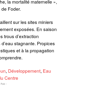
e, la mortalité maternelle »,
s de Foder.
illent sur les sites miniers
èrement exposées. En saison
s trous d’extraction
s d’eau stagnante. Propices
stiques et à la propagation
comprendre.
oun
,
Développement
,
Eau
du Centre
- Pub -