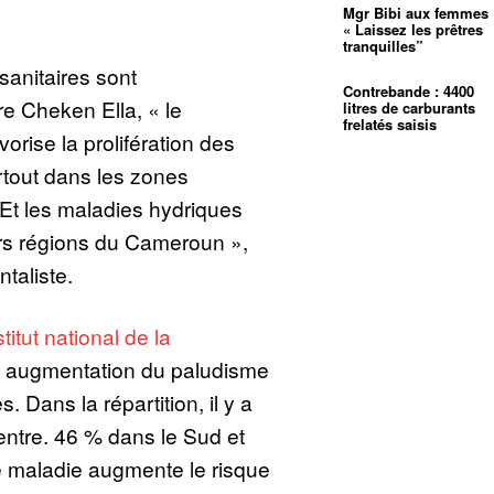
Mgr Bibi aux femmes 
« Laissez les prêtres
tranquilles”
anitaires sont
Contrebande : 4400
e Cheken Ella, « le
litres de carburants
frelatés saisis
rise la prolifération des
rtout dans les zones
Et les maladies hydriques
rs régions du Cameroun »,
taliste.
stitut national de la
tte augmentation du paludisme
 Dans la répartition, il y a
ntre. 46 % dans le Sud et
te maladie augmente le risque