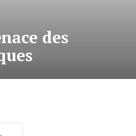
enace des
ques
: