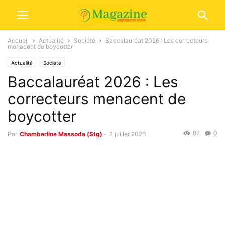
Accueil
Actualité
Société
Baccalauréat 2026 : Les correcteurs
menacent de boycotter
Actualité
Société
Baccalauréat 2026 : Les
correcteurs menacent de
boycotter
87
0
Par
Chamberline Massoda (Stg)
-
2 juillet 2026