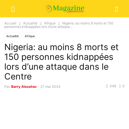
Accueil
Actualité
Afrique
Nigeria: au moins 8 morts et 150
personnes kidnappées lors d’une attaque...
Actualité
Afrique
Nigeria: au moins 8 morts et
150 personnes kidnappées
lors d’une attaque dans le
Centre
348
0
Par
Barry Aissatou
-
27 mai 2024