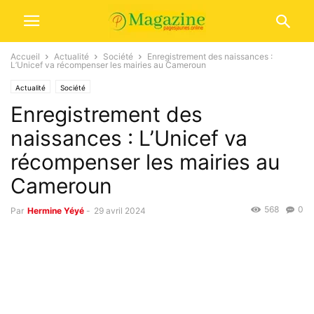
Accueil
Actualité
Société
Enregistrement des naissances :
L’Unicef va récompenser les mairies au Cameroun
Actualité
Société
Enregistrement des
naissances : L’Unicef va
récompenser les mairies au
Cameroun
568
0
Par
Hermine Yéyé
-
29 avril 2024