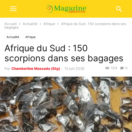
Accueil
Actualité
Afrique
Afrique du Sud : 150 scorpions dans ses
bagages
Actualité
Afrique
Afrique du Sud : 150
scorpions dans ses bagages
104
0
Par
Chamberline Massoda (Stg)
-
15 juin 2026