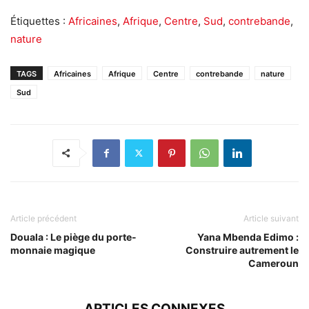
Étiquettes :
Africaines
,
Afrique
,
Centre
,
Sud
,
contrebande
,
nature
TAGS
Africaines
Afrique
Centre
contrebande
nature
Sud
Article précédent
Article suivant
Douala : Le piège du porte-
Yana Mbenda Edimo :
monnaie magique
Construire autrement le
Cameroun
ARTICLES CONNEXES