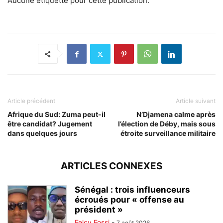
Aucune étiquette pour cette publication.
Article précédent
Article suivant
Afrique du Sud: Zuma peut-il
N’Djamena calme après
être candidat? Jugement
l’élection de Déby, mais sous
dans quelques jours
étroite surveillance militaire
ARTICLES CONNEXES
Sénégal : trois influenceurs
écroués pour « offense au
président »
Felcy Fossi
-
7 août 2026