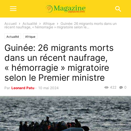
Accueil
Actualité
Afrique
Guinée: 26 migrants morts dans un
récent naufrage, « hémorragie » migratoire selon le...
Actualité
Afrique
Guinée: 26 migrants morts
dans un récent naufrage,
« hémorragie » migratoire
selon le Premier ministre
422
0
Par
Leonard Patu
-
10 mai 2024