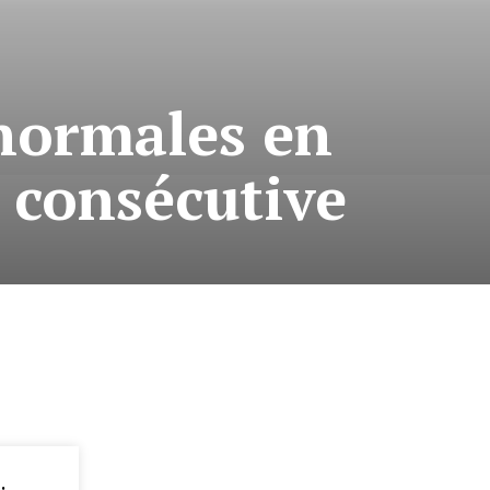
 normales en
 consécutive
: