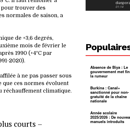
°C. Il faut remonter à
diaspor
suivra-t-
01:14
) pour trouver des
l’appel 
s normales de saison, a
gouvern
Douala :
?
ville à
l’épreuv
01:02
grandes
pluies
Échec au
ique de +3,6 degrés,
Le père
réclame 
01:16
Populaire
euxième mois de février le
400 000 
pasteur
Camerou
 après 1990 (+4°C par
L’État ve
mieux
01:27
91-2020).
contrôler
Absence de Biya : Le
product
Croyanc
gouvernement met fin
d’or
religieus
’affilée à ne pas passer sous
la rumeur
Entre
01:12
bricolag
ne que ces normes évoluent
spirituel
Pénurie 
Burkina : Canal+
autonom
à Yaound
du réchauffement climatique.
sanctionné pour non-
mentale
Minkoa
01:12
gratuité de la chaîne
mettra-t-i
nationale
au calvai
Alexis
Dipanda
Mouelle 
01:22
Année scolaire
dernier
2025/2026 : De nouve
voyage
plus courts –
manuels introduits