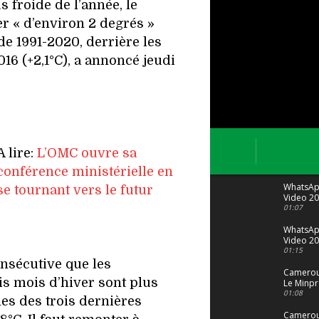
s froide de l’année, le
r « d’environ 2 degrés »
de 1991-2020, derrière les
016 (+2,1°C), a annoncé jeudi
A lire:
L’OMC ouvre sa
conférence ministérielle en
WhatsA
se tournant vers le futur
Video 20
04 at 15
01:07
WhatsA
Video 20
29 at 12
01:15
onsécutive que les
Camerou
is mois d’hiver sont plus
Le Minpr
alerte su
01:08
s des trois dernières
dérives 
jeunes fi
Cameroun