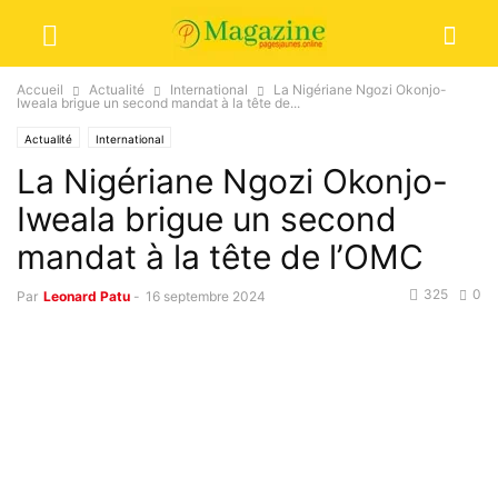
Accueil
Actualité
International
La Nigériane Ngozi Okonjo-
Iweala brigue un second mandat à la tête de...
Actualité
International
La Nigériane Ngozi Okonjo-
Iweala brigue un second
mandat à la tête de l’OMC
325
0
Par
Leonard Patu
-
16 septembre 2024